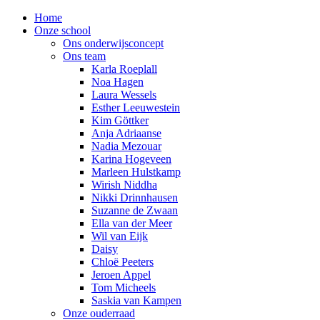
Home
Onze school
Ons onderwijsconcept
Ons team
Karla Roeplall
Noa Hagen
Laura Wessels
Esther Leeuwestein
Kim Göttker
Anja Adriaanse
Nadia Mezouar
Karina Hogeveen
Marleen Hulstkamp
Wirish Niddha
Nikki Drinnhausen
Suzanne de Zwaan
Ella van der Meer
Wil van Eijk
Daisy
Chloë Peeters
Jeroen Appel
Tom Micheels
Saskia van Kampen
Onze ouderraad