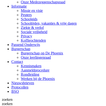
Onze Medezeggenschapsraad
Informatie
Missie en visie
Peuters
Schoolgids
Schooltijden, vakanties & vrije dagen
Ziekte & verlof
Sociale veiligheid
Privacy
Koffieochtenden
Passend Onderwijs
Burgerschap
Burgerschap op De Phoenix
Onze leerlingenraad
Contact
Kennismaken
Aanmeldprocedure
Rondleiding
Werken bij de Phoenix
Nieuwsbrieven
Protocollen
BSO
zoeken
zoeken