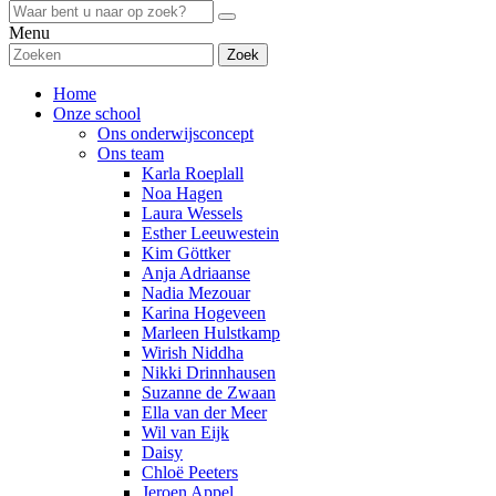
Menu
Zoek
Home
Onze school
Ons onderwijsconcept
Ons team
Karla Roeplall
Noa Hagen
Laura Wessels
Esther Leeuwestein
Kim Göttker
Anja Adriaanse
Nadia Mezouar
Karina Hogeveen
Marleen Hulstkamp
Wirish Niddha
Nikki Drinnhausen
Suzanne de Zwaan
Ella van der Meer
Wil van Eijk
Daisy
Chloë Peeters
Jeroen Appel