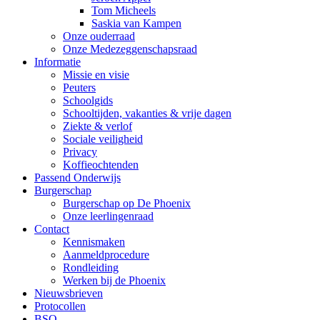
Tom Micheels
Saskia van Kampen
Onze ouderraad
Onze Medezeggenschapsraad
Informatie
Missie en visie
Peuters
Schoolgids
Schooltijden, vakanties & vrije dagen
Ziekte & verlof
Sociale veiligheid
Privacy
Koffieochtenden
Passend Onderwijs
Burgerschap
Burgerschap op De Phoenix
Onze leerlingenraad
Contact
Kennismaken
Aanmeldprocedure
Rondleiding
Werken bij de Phoenix
Nieuwsbrieven
Protocollen
BSO