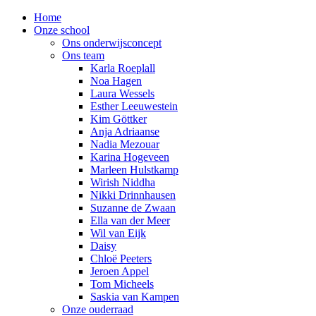
Home
Onze school
Ons onderwijsconcept
Ons team
Karla Roeplall
Noa Hagen
Laura Wessels
Esther Leeuwestein
Kim Göttker
Anja Adriaanse
Nadia Mezouar
Karina Hogeveen
Marleen Hulstkamp
Wirish Niddha
Nikki Drinnhausen
Suzanne de Zwaan
Ella van der Meer
Wil van Eijk
Daisy
Chloë Peeters
Jeroen Appel
Tom Micheels
Saskia van Kampen
Onze ouderraad