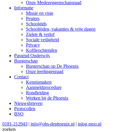
Onze Medezeggenschapsraad
Informatie
Missie en visie
Peuters
Schoolgids
Schooltijden, vakanties & vrije dagen
Ziekte & verlof
Sociale veiligheid
Privacy
Koffieochtenden
Passend Onderwijs
Burgerschap
Burgerschap op De Phoenix
Onze leerlingenraad
Contact
Kennismaken
Aanmeldprocedure
Rondleiding
Werken bij de Phoenix
Nieuwsbrieven
Protocollen
BSO
0181-212943
|
info@obs-dephoenix.nl
|
inlog moo.nl
zoeken