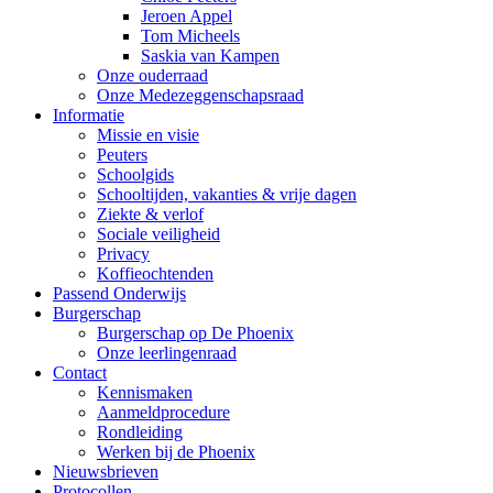
Jeroen Appel
Tom Micheels
Saskia van Kampen
Onze ouderraad
Onze Medezeggenschapsraad
Informatie
Missie en visie
Peuters
Schoolgids
Schooltijden, vakanties & vrije dagen
Ziekte & verlof
Sociale veiligheid
Privacy
Koffieochtenden
Passend Onderwijs
Burgerschap
Burgerschap op De Phoenix
Onze leerlingenraad
Contact
Kennismaken
Aanmeldprocedure
Rondleiding
Werken bij de Phoenix
Nieuwsbrieven
Protocollen