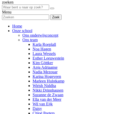
zoeken
Menu
Zoek
Home
Onze school
Ons onderwijsconcept
Ons team
Karla Roeplall
Noa Hagen
Laura Wessels
Esther Leeuwestein
Kim Göttker
Anja Adriaanse
Nadia Mezouar
Karina Hogeveen
Marleen Hulstkamp
Wirish Niddha
Nikki Drinnhausen
Suzanne de Zwaan
Ella van der Meer
Wil van Eijk
Daisy
Chloë Peeters