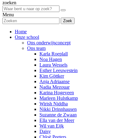
zoeken
Menu
Zoek
Home
Onze school
Ons onderwijsconcept
Ons team
Karla Roeplall
Noa Hagen
Laura Wessels
Esther Leeuwestein
Kim Göttker
Anja Adriaanse
Nadia Mezouar
Karina Hogeveen
Marleen Hulstkamp
Wirish Niddha
Nikki Drinnhausen
Suzanne de Zwaan
Ella van der Meer
Wil van Eijk
Daisy
Chloë Peeters