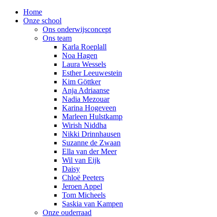
Home
Onze school
Ons onderwijsconcept
Ons team
Karla Roeplall
Noa Hagen
Laura Wessels
Esther Leeuwestein
Kim Göttker
Anja Adriaanse
Nadia Mezouar
Karina Hogeveen
Marleen Hulstkamp
Wirish Niddha
Nikki Drinnhausen
Suzanne de Zwaan
Ella van der Meer
Wil van Eijk
Daisy
Chloë Peeters
Jeroen Appel
Tom Micheels
Saskia van Kampen
Onze ouderraad