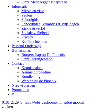
Onze Medezeggenschapsraad
Informatie
Missie en visie
Peuters
Schoolgids
Schooltijden, vakanties & vrije dagen
Ziekte & verlof
Sociale veiligheid
Privacy
Koffieochtenden
Passend Onderwijs
Burgerschap
Burgerschap op De Phoenix
Onze leerlingenraad
Contact
Kennismaken
Aanmeldprocedure
Rondleiding
Werken bij de Phoenix
Nieuwsbrieven
Protocollen
BSO
0181-212943
|
info@obs-dephoenix.nl
|
inlog moo.nl
zoeken