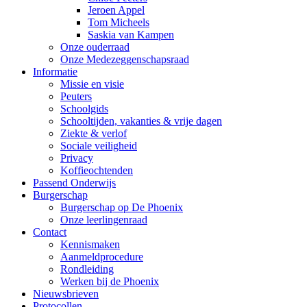
Jeroen Appel
Tom Micheels
Saskia van Kampen
Onze ouderraad
Onze Medezeggenschapsraad
Informatie
Missie en visie
Peuters
Schoolgids
Schooltijden, vakanties & vrije dagen
Ziekte & verlof
Sociale veiligheid
Privacy
Koffieochtenden
Passend Onderwijs
Burgerschap
Burgerschap op De Phoenix
Onze leerlingenraad
Contact
Kennismaken
Aanmeldprocedure
Rondleiding
Werken bij de Phoenix
Nieuwsbrieven
Protocollen