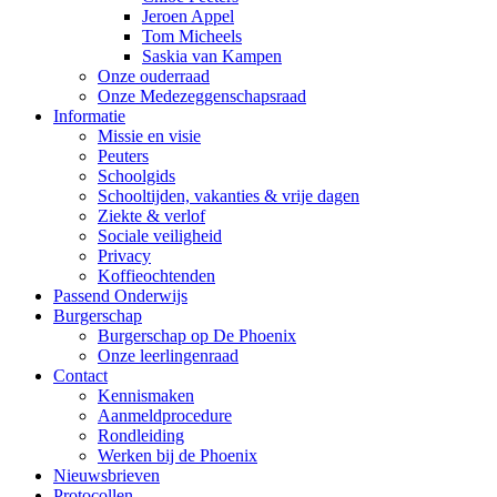
Jeroen Appel
Tom Micheels
Saskia van Kampen
Onze ouderraad
Onze Medezeggenschapsraad
Informatie
Missie en visie
Peuters
Schoolgids
Schooltijden, vakanties & vrije dagen
Ziekte & verlof
Sociale veiligheid
Privacy
Koffieochtenden
Passend Onderwijs
Burgerschap
Burgerschap op De Phoenix
Onze leerlingenraad
Contact
Kennismaken
Aanmeldprocedure
Rondleiding
Werken bij de Phoenix
Nieuwsbrieven
Protocollen