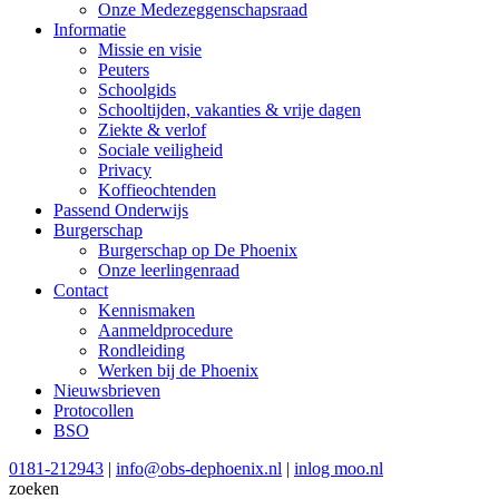
Onze Medezeggenschapsraad
Informatie
Missie en visie
Peuters
Schoolgids
Schooltijden, vakanties & vrije dagen
Ziekte & verlof
Sociale veiligheid
Privacy
Koffieochtenden
Passend Onderwijs
Burgerschap
Burgerschap op De Phoenix
Onze leerlingenraad
Contact
Kennismaken
Aanmeldprocedure
Rondleiding
Werken bij de Phoenix
Nieuwsbrieven
Protocollen
BSO
0181-212943
|
info@obs-dephoenix.nl
|
inlog moo.nl
zoeken