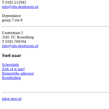
T 0181-212943
info@obs-dephoenix.nl
Dependance
groep 7 t/m 8
Gruttostraat 2
3181 TC Rozenburg
T 0181-769194
info@obs-dephoenix.nl
Snel naar
Schoolgids
Ziek of te laat?
Belangrijke adressen
Rondleiding
inlog moo.nl