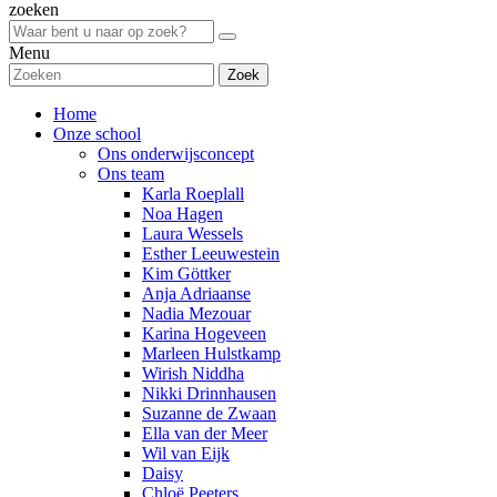
zoeken
Menu
Zoek
Home
Onze school
Ons onderwijsconcept
Ons team
Karla Roeplall
Noa Hagen
Laura Wessels
Esther Leeuwestein
Kim Göttker
Anja Adriaanse
Nadia Mezouar
Karina Hogeveen
Marleen Hulstkamp
Wirish Niddha
Nikki Drinnhausen
Suzanne de Zwaan
Ella van der Meer
Wil van Eijk
Daisy
Chloë Peeters