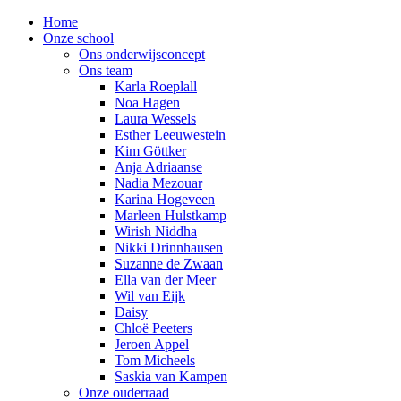
Home
Onze school
Ons onderwijsconcept
Ons team
Karla Roeplall
Noa Hagen
Laura Wessels
Esther Leeuwestein
Kim Göttker
Anja Adriaanse
Nadia Mezouar
Karina Hogeveen
Marleen Hulstkamp
Wirish Niddha
Nikki Drinnhausen
Suzanne de Zwaan
Ella van der Meer
Wil van Eijk
Daisy
Chloë Peeters
Jeroen Appel
Tom Micheels
Saskia van Kampen
Onze ouderraad