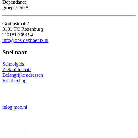
Dependance
groep 7 t/m 8
Gruttostraat 2
3181 TC Rozenburg
T 0181-769194
info@obs-dephoenix.nl
Snel naar
Schoolgids
Ziek of te laat?
Belangrijke adressen
Rondleiding
inlog moo.nl