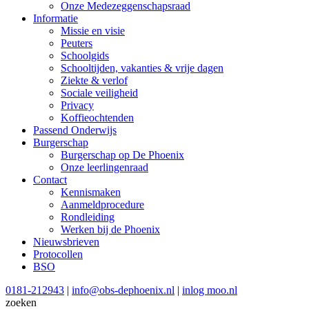
Onze Medezeggenschapsraad
Informatie
Missie en visie
Peuters
Schoolgids
Schooltijden, vakanties & vrije dagen
Ziekte & verlof
Sociale veiligheid
Privacy
Koffieochtenden
Passend Onderwijs
Burgerschap
Burgerschap op De Phoenix
Onze leerlingenraad
Contact
Kennismaken
Aanmeldprocedure
Rondleiding
Werken bij de Phoenix
Nieuwsbrieven
Protocollen
BSO
0181-212943
|
info@obs-dephoenix.nl
|
inlog moo.nl
zoeken