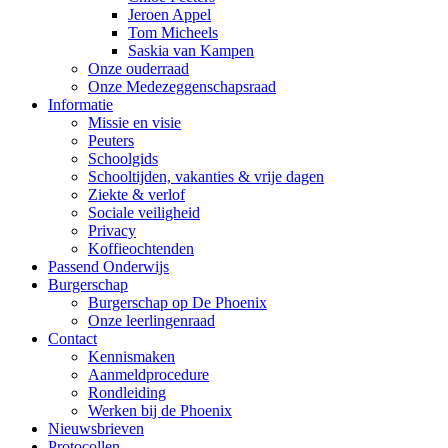
Jeroen Appel
Tom Micheels
Saskia van Kampen
Onze ouderraad
Onze Medezeggenschapsraad
Informatie
Missie en visie
Peuters
Schoolgids
Schooltijden, vakanties & vrije dagen
Ziekte & verlof
Sociale veiligheid
Privacy
Koffieochtenden
Passend Onderwijs
Burgerschap
Burgerschap op De Phoenix
Onze leerlingenraad
Contact
Kennismaken
Aanmeldprocedure
Rondleiding
Werken bij de Phoenix
Nieuwsbrieven
Protocollen