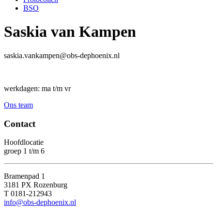
BSO
Saskia van Kampen
saskia.vankampen@obs-dephoenix.nl
werkdagen: ma t/m vr
Ons team
Contact
Hoofdlocatie
groep 1 t/m 6
Bramenpad 1
3181 PX Rozenburg
T 0181-212943
info@obs-dephoenix.nl