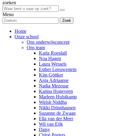
zoeken
Menu
Zoek
Home
Onze school
Ons onderwijsconcept
Ons team
Karla Roeplall
Noa Hagen
Laura Wessels
Esther Leeuwestein
Kim Göttker
Anja Adriaanse
Nadia Mezouar
Karina Hogeveen
Marleen Hulstkamp
Wirish Niddha
Nikki Drinnhausen
Suzanne de Zwaan
Ella van der Meer
Wil van Eijk
Daisy
Chloë Peeters