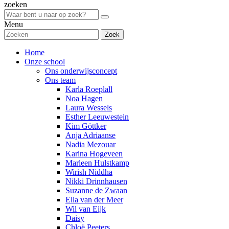
zoeken
Menu
Zoek
Home
Onze school
Ons onderwijsconcept
Ons team
Karla Roeplall
Noa Hagen
Laura Wessels
Esther Leeuwestein
Kim Göttker
Anja Adriaanse
Nadia Mezouar
Karina Hogeveen
Marleen Hulstkamp
Wirish Niddha
Nikki Drinnhausen
Suzanne de Zwaan
Ella van der Meer
Wil van Eijk
Daisy
Chloë Peeters