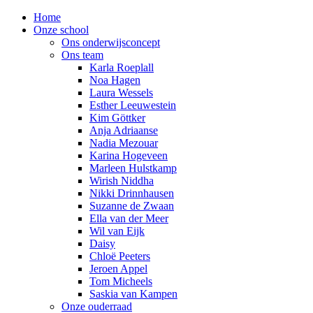
Home
Onze school
Ons onderwijsconcept
Ons team
Karla Roeplall
Noa Hagen
Laura Wessels
Esther Leeuwestein
Kim Göttker
Anja Adriaanse
Nadia Mezouar
Karina Hogeveen
Marleen Hulstkamp
Wirish Niddha
Nikki Drinnhausen
Suzanne de Zwaan
Ella van der Meer
Wil van Eijk
Daisy
Chloë Peeters
Jeroen Appel
Tom Micheels
Saskia van Kampen
Onze ouderraad