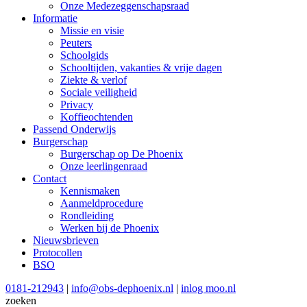
Onze Medezeggenschapsraad
Informatie
Missie en visie
Peuters
Schoolgids
Schooltijden, vakanties & vrije dagen
Ziekte & verlof
Sociale veiligheid
Privacy
Koffieochtenden
Passend Onderwijs
Burgerschap
Burgerschap op De Phoenix
Onze leerlingenraad
Contact
Kennismaken
Aanmeldprocedure
Rondleiding
Werken bij de Phoenix
Nieuwsbrieven
Protocollen
BSO
0181-212943
|
info@obs-dephoenix.nl
|
inlog moo.nl
zoeken