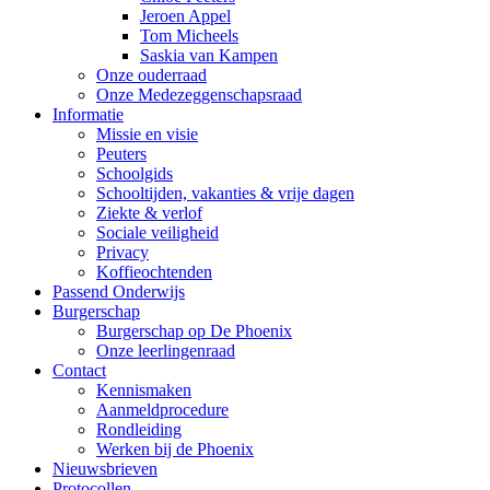
Jeroen Appel
Tom Micheels
Saskia van Kampen
Onze ouderraad
Onze Medezeggenschapsraad
Informatie
Missie en visie
Peuters
Schoolgids
Schooltijden, vakanties & vrije dagen
Ziekte & verlof
Sociale veiligheid
Privacy
Koffieochtenden
Passend Onderwijs
Burgerschap
Burgerschap op De Phoenix
Onze leerlingenraad
Contact
Kennismaken
Aanmeldprocedure
Rondleiding
Werken bij de Phoenix
Nieuwsbrieven
Protocollen