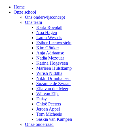
Home
Onze school
Ons onderwijsconcept
Ons team
Karla Roeplall
Noa Hagen
Laura Wessels
Esther Leeuwestein
Kim Göttker
Anja Adriaanse
Nadia Mezouar
Karina Hogeveen
Marleen Hulstkamp
Wirish Niddha
Nikki Drinnhausen
Suzanne de Zwaan
Ella van der Meer
Wil van Eijk
Daisy
Chloë Peeters
Jeroen Appel
Tom Micheels
Saskia van Kampen
Onze ouderraad