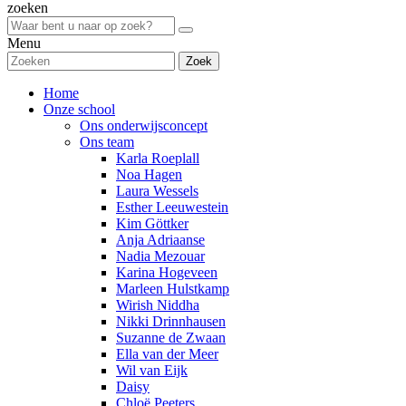
zoeken
Menu
Zoek
Home
Onze school
Ons onderwijsconcept
Ons team
Karla Roeplall
Noa Hagen
Laura Wessels
Esther Leeuwestein
Kim Göttker
Anja Adriaanse
Nadia Mezouar
Karina Hogeveen
Marleen Hulstkamp
Wirish Niddha
Nikki Drinnhausen
Suzanne de Zwaan
Ella van der Meer
Wil van Eijk
Daisy
Chloë Peeters