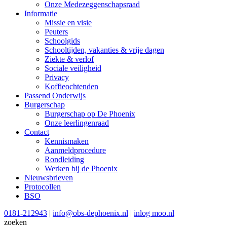
Onze Medezeggenschapsraad
Informatie
Missie en visie
Peuters
Schoolgids
Schooltijden, vakanties & vrije dagen
Ziekte & verlof
Sociale veiligheid
Privacy
Koffieochtenden
Passend Onderwijs
Burgerschap
Burgerschap op De Phoenix
Onze leerlingenraad
Contact
Kennismaken
Aanmeldprocedure
Rondleiding
Werken bij de Phoenix
Nieuwsbrieven
Protocollen
BSO
0181-212943
|
info@obs-dephoenix.nl
|
inlog moo.nl
zoeken