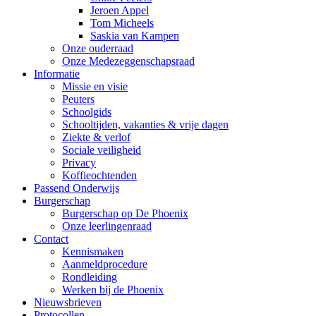
Jeroen Appel
Tom Micheels
Saskia van Kampen
Onze ouderraad
Onze Medezeggenschapsraad
Informatie
Missie en visie
Peuters
Schoolgids
Schooltijden, vakanties & vrije dagen
Ziekte & verlof
Sociale veiligheid
Privacy
Koffieochtenden
Passend Onderwijs
Burgerschap
Burgerschap op De Phoenix
Onze leerlingenraad
Contact
Kennismaken
Aanmeldprocedure
Rondleiding
Werken bij de Phoenix
Nieuwsbrieven
Protocollen