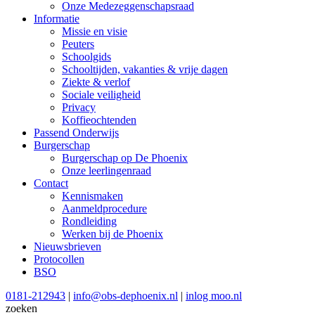
Onze Medezeggenschapsraad
Informatie
Missie en visie
Peuters
Schoolgids
Schooltijden, vakanties & vrije dagen
Ziekte & verlof
Sociale veiligheid
Privacy
Koffieochtenden
Passend Onderwijs
Burgerschap
Burgerschap op De Phoenix
Onze leerlingenraad
Contact
Kennismaken
Aanmeldprocedure
Rondleiding
Werken bij de Phoenix
Nieuwsbrieven
Protocollen
BSO
0181-212943
|
info@obs-dephoenix.nl
|
inlog moo.nl
zoeken