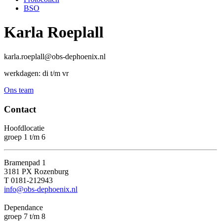
BSO
Karla Roeplall
karla.roeplall@obs-dephoenix.nl
werkdagen: di t/m vr
Ons team
Contact
Hoofdlocatie
groep 1 t/m 6
Bramenpad 1
3181 PX Rozenburg
T 0181-212943
info@obs-dephoenix.nl
Dependance
groep 7 t/m 8