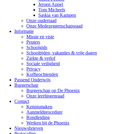
Jeroen Appel
Tom Micheels
Saskia van Kampen
Onze ouderraad
Onze Medezeggenschapsraad
Informatie
Missie en visie
Peuters
Schoolgids
Schooltijden, vakanties & vrije dagen
Ziekte & verlof
Sociale veiligheid
Privacy
Koffieochtenden
Passend Onderwijs
Burgerschap
Burgerschap op De Phoenix
Onze leerlingenraad
Contact
Kennismaken
Aanmeldprocedure
Rondleiding
Werken bij de Phoenix
Nieuwsbrieven
Protocollen