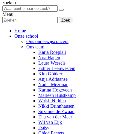
zoeken
Menu
Zoek
Home
Onze school
Ons onderwijsconcept
Ons team
Karla Roeplall
Noa Hagen
Laura Wessels
Esther Leeuwestein
Kim Göttker
Anja Adriaanse
Nadia Mezouar
Karina Hogeveen
Marleen Hulstkamp
Wirish Niddha
Nikki Drinnhausen
Suzanne de Zwaan
Ella van der Meer
Wil van Eijk
Daisy
Chloë Peeters