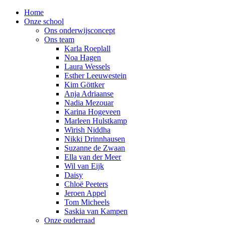
Home
Onze school
Ons onderwijsconcept
Ons team
Karla Roeplall
Noa Hagen
Laura Wessels
Esther Leeuwestein
Kim Göttker
Anja Adriaanse
Nadia Mezouar
Karina Hogeveen
Marleen Hulstkamp
Wirish Niddha
Nikki Drinnhausen
Suzanne de Zwaan
Ella van der Meer
Wil van Eijk
Daisy
Chloë Peeters
Jeroen Appel
Tom Micheels
Saskia van Kampen
Onze ouderraad