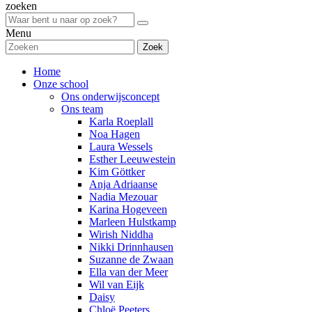
zoeken
Menu
Zoek
Home
Onze school
Ons onderwijsconcept
Ons team
Karla Roeplall
Noa Hagen
Laura Wessels
Esther Leeuwestein
Kim Göttker
Anja Adriaanse
Nadia Mezouar
Karina Hogeveen
Marleen Hulstkamp
Wirish Niddha
Nikki Drinnhausen
Suzanne de Zwaan
Ella van der Meer
Wil van Eijk
Daisy
Chloë Peeters