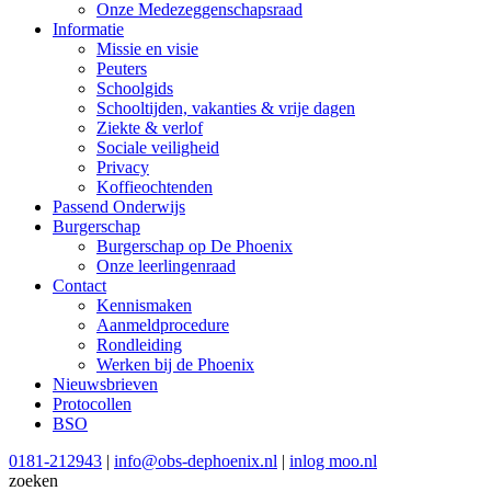
Onze Medezeggenschapsraad
Informatie
Missie en visie
Peuters
Schoolgids
Schooltijden, vakanties & vrije dagen
Ziekte & verlof
Sociale veiligheid
Privacy
Koffieochtenden
Passend Onderwijs
Burgerschap
Burgerschap op De Phoenix
Onze leerlingenraad
Contact
Kennismaken
Aanmeldprocedure
Rondleiding
Werken bij de Phoenix
Nieuwsbrieven
Protocollen
BSO
0181-212943
|
info@obs-dephoenix.nl
|
inlog moo.nl
zoeken