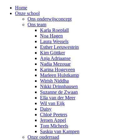
Home
Onze school
Ons onderwijsconcept
Ons team
Karla Roeplall
Noa Hagen
Laura Wessels
Esther Leeuwestein
Kim Göttker
Anja Adriaanse
Nadia Mezouar
Karina Hogeveen
Marleen Hulstkamp
Wirish Niddha
Nikki Drinnhausen
Suzanne de Zwaan
Ella van der Meer
Wil van Eijk
Daisy
Chloë Peeters
Jeroen Appel
Tom Micheels
Saskia van Kampen
Onze ouderraad