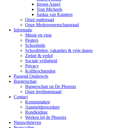
Jeroen Appel
Tom Micheels
Saskia van Kampen
Onze ouderraad
Onze Medezeggenschapsraad
Informatie
Missie en visie
Peuters
Schoolgids
Schooltijden, vakanties & vrije dagen
Ziekte & verlof
Sociale veiligheid
Privacy
Koffieochtenden
Passend Onderwijs
Burgerschap
Burgerschap op De Phoenix
Onze leerlingenraad
Contact
Kennismaken
Aanmeldprocedure
Rondleiding
Werken bij de Phoenix
Nieuwsbrieven
Protocollen