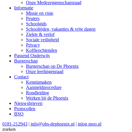
Onze Medezeggenschapsraad
Informatie
Missie en visie
Peuters
Schoolgids
Schooltijden, vakanties & vrije dagen
Ziekte & verlof
Sociale veiligheid
Privacy
Koffieochtenden
Passend Onderwijs
Burgerschap
Burgerschap op De Phoenix
Onze leerlingenraad
Contact
Kennismaken
Aanmeldprocedure
Rondleiding
Werken bij de Phoenix
Nieuwsbrieven
Protocollen
BSO
0181-212943
|
info@obs-dephoenix.nl
|
inlog moo.nl
zoeken