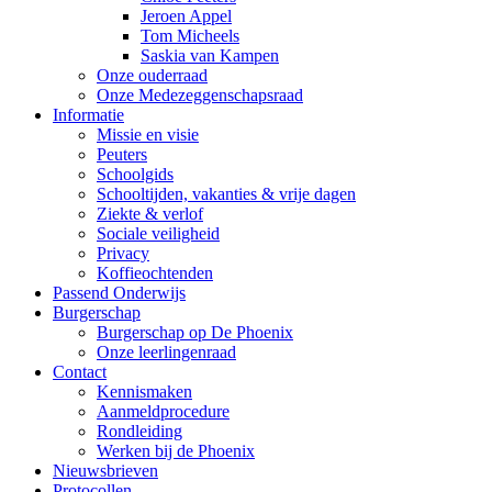
Jeroen Appel
Tom Micheels
Saskia van Kampen
Onze ouderraad
Onze Medezeggenschapsraad
Informatie
Missie en visie
Peuters
Schoolgids
Schooltijden, vakanties & vrije dagen
Ziekte & verlof
Sociale veiligheid
Privacy
Koffieochtenden
Passend Onderwijs
Burgerschap
Burgerschap op De Phoenix
Onze leerlingenraad
Contact
Kennismaken
Aanmeldprocedure
Rondleiding
Werken bij de Phoenix
Nieuwsbrieven
Protocollen