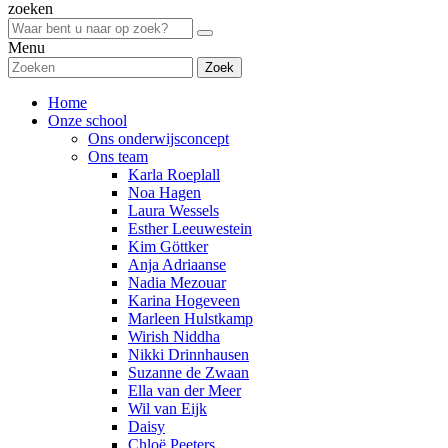
zoeken
Menu
Zoek
Home
Onze school
Ons onderwijsconcept
Ons team
Karla Roeplall
Noa Hagen
Laura Wessels
Esther Leeuwestein
Kim Göttker
Anja Adriaanse
Nadia Mezouar
Karina Hogeveen
Marleen Hulstkamp
Wirish Niddha
Nikki Drinnhausen
Suzanne de Zwaan
Ella van der Meer
Wil van Eijk
Daisy
Chloë Peeters