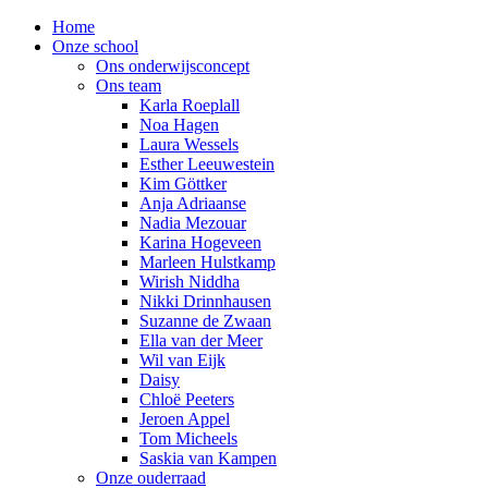
Home
Onze school
Ons onderwijsconcept
Ons team
Karla Roeplall
Noa Hagen
Laura Wessels
Esther Leeuwestein
Kim Göttker
Anja Adriaanse
Nadia Mezouar
Karina Hogeveen
Marleen Hulstkamp
Wirish Niddha
Nikki Drinnhausen
Suzanne de Zwaan
Ella van der Meer
Wil van Eijk
Daisy
Chloë Peeters
Jeroen Appel
Tom Micheels
Saskia van Kampen
Onze ouderraad