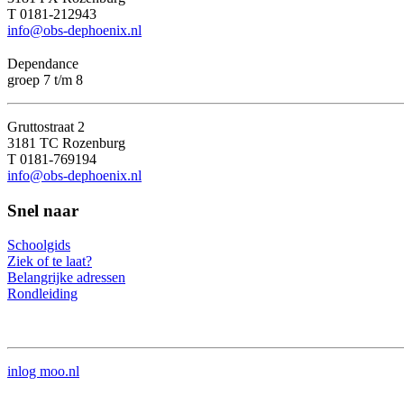
T 0181-212943
info@obs-dephoenix.nl
Dependance
groep 7 t/m 8
Gruttostraat 2
3181 TC Rozenburg
T 0181-769194
info@obs-dephoenix.nl
Snel naar
Schoolgids
Ziek of te laat?
Belangrijke adressen
Rondleiding
inlog moo.nl