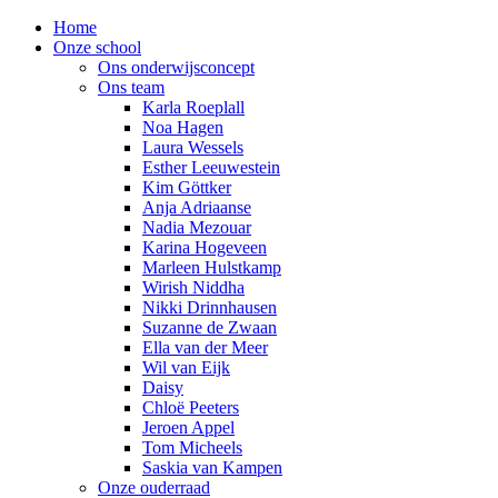
Home
Onze school
Ons onderwijsconcept
Ons team
Karla Roeplall
Noa Hagen
Laura Wessels
Esther Leeuwestein
Kim Göttker
Anja Adriaanse
Nadia Mezouar
Karina Hogeveen
Marleen Hulstkamp
Wirish Niddha
Nikki Drinnhausen
Suzanne de Zwaan
Ella van der Meer
Wil van Eijk
Daisy
Chloë Peeters
Jeroen Appel
Tom Micheels
Saskia van Kampen
Onze ouderraad