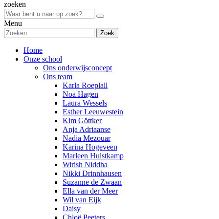
zoeken
Menu
Zoek
Home
Onze school
Ons onderwijsconcept
Ons team
Karla Roeplall
Noa Hagen
Laura Wessels
Esther Leeuwestein
Kim Göttker
Anja Adriaanse
Nadia Mezouar
Karina Hogeveen
Marleen Hulstkamp
Wirish Niddha
Nikki Drinnhausen
Suzanne de Zwaan
Ella van der Meer
Wil van Eijk
Daisy
Chloë Peeters