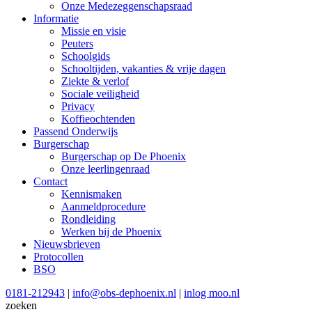
Onze Medezeggenschapsraad
Informatie
Missie en visie
Peuters
Schoolgids
Schooltijden, vakanties & vrije dagen
Ziekte & verlof
Sociale veiligheid
Privacy
Koffieochtenden
Passend Onderwijs
Burgerschap
Burgerschap op De Phoenix
Onze leerlingenraad
Contact
Kennismaken
Aanmeldprocedure
Rondleiding
Werken bij de Phoenix
Nieuwsbrieven
Protocollen
BSO
0181-212943
|
info@obs-dephoenix.nl
|
inlog moo.nl
zoeken