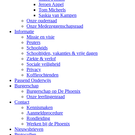
Jeroen Appel
Tom Micheels
Saskia van Kampen
Onze ouderraad
Onze Medezeggenschapsraad
Informatie
Missie en visie
Peuters
Schoolgids
Schooltijden, vakanties & vrije dagen
Ziekte & verlof
Sociale veiligheid
Privacy
Koffieochtenden
Passend Onderwijs
Burgerschap
Burgerschap op De Phoenix
Onze leerlingenraad
Contact
Kennismaken
Aanmeldprocedure
Rondleiding
Werken bij de Phoenix
Nieuwsbrieven
Protocollen