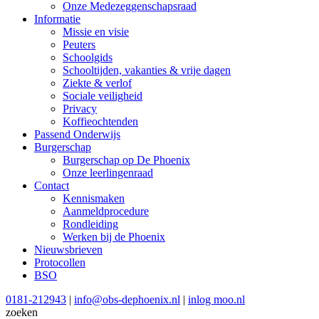
Onze Medezeggenschapsraad
Informatie
Missie en visie
Peuters
Schoolgids
Schooltijden, vakanties & vrije dagen
Ziekte & verlof
Sociale veiligheid
Privacy
Koffieochtenden
Passend Onderwijs
Burgerschap
Burgerschap op De Phoenix
Onze leerlingenraad
Contact
Kennismaken
Aanmeldprocedure
Rondleiding
Werken bij de Phoenix
Nieuwsbrieven
Protocollen
BSO
0181-212943
|
info@obs-dephoenix.nl
|
inlog moo.nl
zoeken