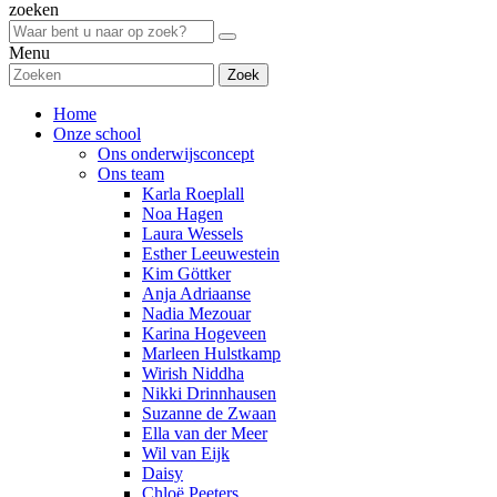
zoeken
Menu
Zoek
Home
Onze school
Ons onderwijsconcept
Ons team
Karla Roeplall
Noa Hagen
Laura Wessels
Esther Leeuwestein
Kim Göttker
Anja Adriaanse
Nadia Mezouar
Karina Hogeveen
Marleen Hulstkamp
Wirish Niddha
Nikki Drinnhausen
Suzanne de Zwaan
Ella van der Meer
Wil van Eijk
Daisy
Chloë Peeters