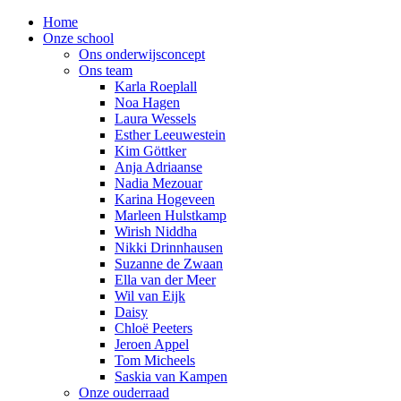
Home
Onze school
Ons onderwijsconcept
Ons team
Karla Roeplall
Noa Hagen
Laura Wessels
Esther Leeuwestein
Kim Göttker
Anja Adriaanse
Nadia Mezouar
Karina Hogeveen
Marleen Hulstkamp
Wirish Niddha
Nikki Drinnhausen
Suzanne de Zwaan
Ella van der Meer
Wil van Eijk
Daisy
Chloë Peeters
Jeroen Appel
Tom Micheels
Saskia van Kampen
Onze ouderraad