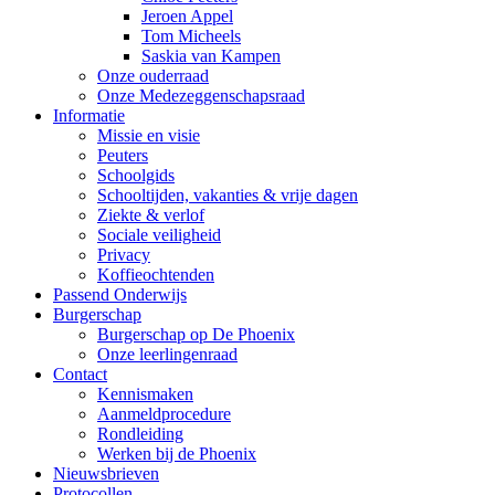
Jeroen Appel
Tom Micheels
Saskia van Kampen
Onze ouderraad
Onze Medezeggenschapsraad
Informatie
Missie en visie
Peuters
Schoolgids
Schooltijden, vakanties & vrije dagen
Ziekte & verlof
Sociale veiligheid
Privacy
Koffieochtenden
Passend Onderwijs
Burgerschap
Burgerschap op De Phoenix
Onze leerlingenraad
Contact
Kennismaken
Aanmeldprocedure
Rondleiding
Werken bij de Phoenix
Nieuwsbrieven
Protocollen