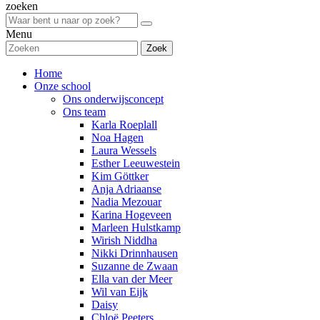
zoeken
Menu
Zoek
Home
Onze school
Ons onderwijsconcept
Ons team
Karla Roeplall
Noa Hagen
Laura Wessels
Esther Leeuwestein
Kim Göttker
Anja Adriaanse
Nadia Mezouar
Karina Hogeveen
Marleen Hulstkamp
Wirish Niddha
Nikki Drinnhausen
Suzanne de Zwaan
Ella van der Meer
Wil van Eijk
Daisy
Chloë Peeters