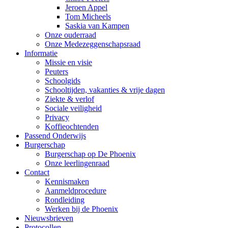
Jeroen Appel
Tom Micheels
Saskia van Kampen
Onze ouderraad
Onze Medezeggenschapsraad
Informatie
Missie en visie
Peuters
Schoolgids
Schooltijden, vakanties & vrije dagen
Ziekte & verlof
Sociale veiligheid
Privacy
Koffieochtenden
Passend Onderwijs
Burgerschap
Burgerschap op De Phoenix
Onze leerlingenraad
Contact
Kennismaken
Aanmeldprocedure
Rondleiding
Werken bij de Phoenix
Nieuwsbrieven
Protocollen