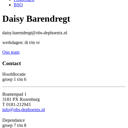
BSO
Daisy Barendregt
daisy.barendregt@obs-dephoenix.nl
werkdagen: di t/m vr
Ons team
Contact
Hoofdlocatie
groep 1 t/m 6
Bramenpad 1
3181 PX Rozenburg
T 0181-212943
info@obs-dephoenix.nl
Dependance
groep 7 t/m 8