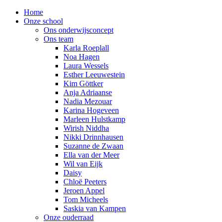
Home
Onze school
Ons onderwijsconcept
Ons team
Karla Roeplall
Noa Hagen
Laura Wessels
Esther Leeuwestein
Kim Göttker
Anja Adriaanse
Nadia Mezouar
Karina Hogeveen
Marleen Hulstkamp
Wirish Niddha
Nikki Drinnhausen
Suzanne de Zwaan
Ella van der Meer
Wil van Eijk
Daisy
Chloë Peeters
Jeroen Appel
Tom Micheels
Saskia van Kampen
Onze ouderraad