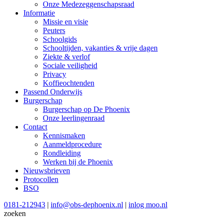
Onze Medezeggenschapsraad
Informatie
Missie en visie
Peuters
Schoolgids
Schooltijden, vakanties & vrije dagen
Ziekte & verlof
Sociale veiligheid
Privacy
Koffieochtenden
Passend Onderwijs
Burgerschap
Burgerschap op De Phoenix
Onze leerlingenraad
Contact
Kennismaken
Aanmeldprocedure
Rondleiding
Werken bij de Phoenix
Nieuwsbrieven
Protocollen
BSO
0181-212943
|
info@obs-dephoenix.nl
|
inlog moo.nl
zoeken