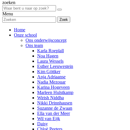
zoeken
Menu
Zoek
Home
Onze school
Ons onderwijsconcept
Ons team
Karla Roeplall
Noa Hagen
Laura Wessels
Esther Leeuwestein
Kim Göttker
Anja Adriaanse
Nadia Mezouar
Karina Hogeveen
Marleen Hulstkamp
Wirish Niddha
Nikki Drinnhausen
Suzanne de Zwaan
Ella van der Meer
Wil van Eijk
Daisy
Chloë Peeters