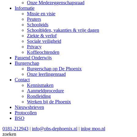
Onze Medezeggenschapsraad
Informatie
Missie en visie
Peuters
Schoolgids
Schooltijden, vakanties & vrije dagen
Ziekte & verlof
Sociale veiligheid
Privacy
Koffieochtenden
Passend Onderwijs
Burgerschap
Burgerschap op De Phoenix
Onze leerlingenraad
Contact
Kennismaken
Aanmeldprocedure
Rondleiding
Werken bij de Phoenix
Nieuwsbrieven
Protocollen
BSO
0181-212943
|
info@obs-dephoenix.nl
|
inlog moo.nl
zoeken