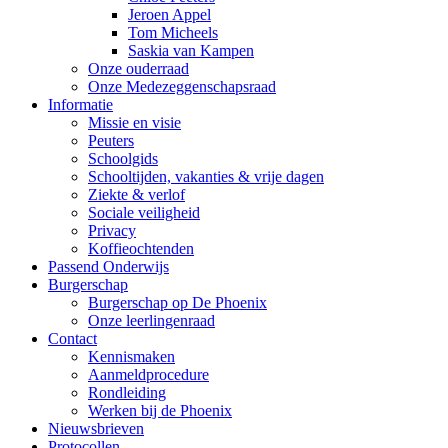
Jeroen Appel
Tom Micheels
Saskia van Kampen
Onze ouderraad
Onze Medezeggenschapsraad
Informatie
Missie en visie
Peuters
Schoolgids
Schooltijden, vakanties & vrije dagen
Ziekte & verlof
Sociale veiligheid
Privacy
Koffieochtenden
Passend Onderwijs
Burgerschap
Burgerschap op De Phoenix
Onze leerlingenraad
Contact
Kennismaken
Aanmeldprocedure
Rondleiding
Werken bij de Phoenix
Nieuwsbrieven
Protocollen