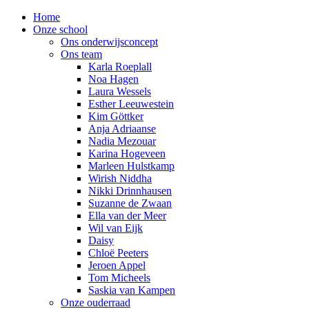
Home
Onze school
Ons onderwijsconcept
Ons team
Karla Roeplall
Noa Hagen
Laura Wessels
Esther Leeuwestein
Kim Göttker
Anja Adriaanse
Nadia Mezouar
Karina Hogeveen
Marleen Hulstkamp
Wirish Niddha
Nikki Drinnhausen
Suzanne de Zwaan
Ella van der Meer
Wil van Eijk
Daisy
Chloë Peeters
Jeroen Appel
Tom Micheels
Saskia van Kampen
Onze ouderraad